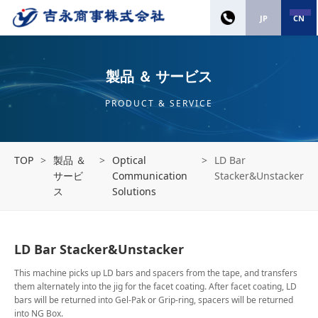
JP
CN
製品 ＆ サービス
PRODUCT & SERVICE
TOP
>
製品 ＆
>
Optical
>
LD Bar
サービ
Communication
Stacker&Unstacker
ス
Solutions
LD Bar Stacker&Unstacker
This machine picks up LD bars and spacers from the tape, and transfers
them alternately into the jig for the facet coating. After facet coating, LD
bars will be returned into Gel-Pak or Grip-ring, spacers will be returned
into NG Box.