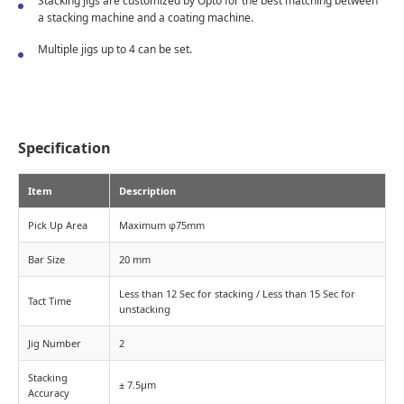
Stacking jigs are customized by Opto for the best matching between
a stacking machine and a coating machine.
Multiple jigs up to 4 can be set.
Specification
Item
Description
Pick Up Area
Maximum φ75mm
Bar Size
20 mm
Less than 12 Sec for stacking / Less than 15 Sec for
Tact Time
unstacking
Jig Number
2
Stacking
± 7.5μm
Accuracy