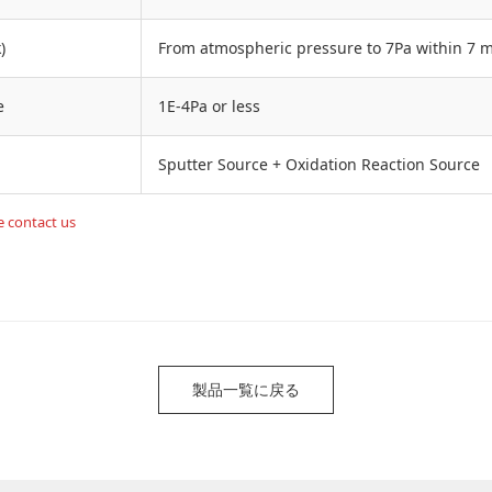
)
From atmospheric pressure to 7Pa within 7 m
e
1E-4Pa or less
Sputter Source + Oxidation Reaction Source
e contact us
製品一覧に戻る